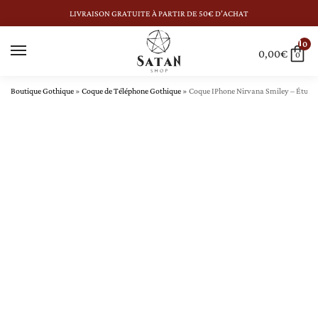
LIVRAISON GRATUITE À PARTIR DE 50€ D’ACHAT
0
0,00
€
0
Boutique Gothique
»
Coque de Téléphone Gothique
»
Coque IPhone Nirvana Smiley – Étui 