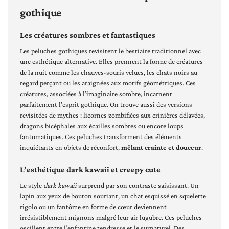
gothique
Les créatures sombres et fantastiques
Les peluches gothiques revisitent le bestiaire traditionnel avec
une esthétique alternative. Elles prennent la forme de créatures
de la nuit comme les chauves-souris velues, les chats noirs au
regard perçant ou les araignées aux motifs géométriques. Ces
créatures, associées à l’imaginaire sombre, incarnent
parfaitement l’esprit gothique. On trouve aussi des versions
revisitées de mythes : licornes zombifiées aux crinières délavées,
dragons bicéphales aux écailles sombres ou encore loups
fantomatiques. Ces peluches transforment des éléments
inquiétants en objets de réconfort,
mêlant crainte et douceur
.
L’esthétique dark kawaii et creepy cute
Le style
dark kawaii
surprend par son contraste saisissant. Un
lapin aux yeux de bouton souriant, un chat esquissé en squelette
rigolo ou un fantôme en forme de cœur deviennent
irrésistiblement mignons malgré leur air lugubre. Ces peluches
oscillent entre l’enfantine tendresse et le surnaturel. Des