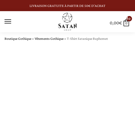
LIVRAISON GRATUITE À PARTIR DE 50€ D’ACHAT
0
0,00
€
0
Boutique Gothique
»
Vêtements Gothique
»
T-Shirt Satanique Baphomet