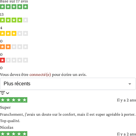
Basé sur
17 avis
13
4
0
0
0
Vous devez être
connecté(e)
pour écrire un avis.
Il y a 2 ans
Super
Franchement, j’avais un doute sur le confort, mais il est super agréable à porter.
Top qualité.
Nicolas
Il y a 2 ans